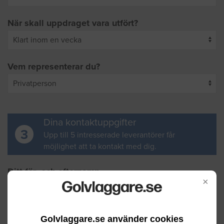
När skall uppdraget vara utfört?
Vem representerar du?
Dina kontaktuppgifter
3
Upp till 5 intresserade leverantörer får
möjlighet att ta kontakt med dig.
Ditt för- och efternamn
×
Din e-postadress
Golvlaggare.se använder cookies