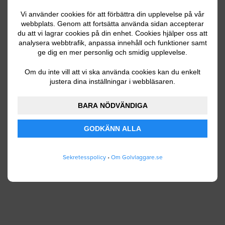
Vi använder cookies för att förbättra din upplevelse på vår
webbplats. Genom att fortsätta använda sidan accepterar
du att vi lagrar cookies på din enhet. Cookies hjälper oss att
Ditt telefonnummer
analysera webbtrafik, anpassa innehåll och funktioner samt
ge dig en mer personlig och smidig upplevelse.
Om du inte vill att vi ska använda cookies kan du enkelt
justera dina inställningar i webbläsaren.
Jag godkänner att Golvlaggare.se lagrar och
använder mina personuppgifter enligt
BARA NÖDVÄNDIGA
användarvillkoren
.
GODKÄNN ALLA
SKICKA IN
Sekretesspolicy
•
Om Golvlaggare.se