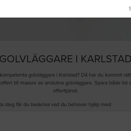
GOLVLÄGGARE I KARLSTA
 kompetenta golvläggare i Karlstad? Då har du kommit rätt!
offert till massor av anslutna golvläggare. Spara både ti
offerttjänst.
ta steg får du beskriva vad du behover hjälp med