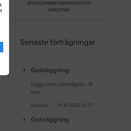
BYGGLOVSINFORMATION FÖR
å
KARLSTAD
ll
Senaste förfrågningar
Golvläggning
Lägga klick parkettgolv,, 18
kvm.
Karlstad
06.18.2026 20:37
Golvläggning