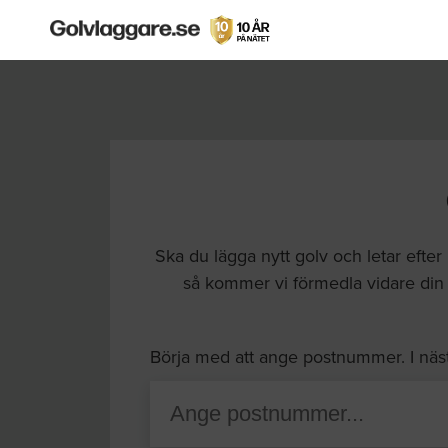
Ska du lägga nytt golv och letar efter
så kommer vi förmedla vidare din 
Börja med att ange postnummer. I näs