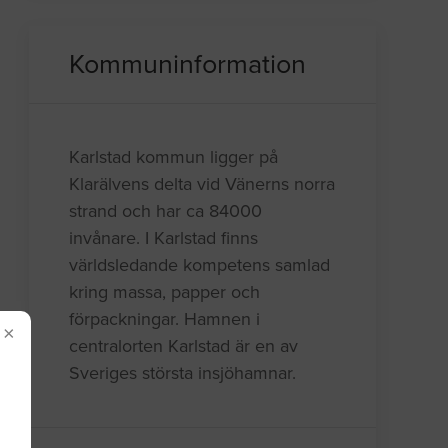
Kommuninformation
Karlstad kommun ligger på
Klarälvens delta vid Vänerns norra
strand och har ca 84000
invånare. I Karlstad finns
världsledande kompetens samlad
kring massa, papper och
förpackningar. Hamnen i
×
centralorten Karlstad är en av
Sveriges största insjöhamnar.