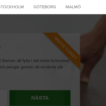
STOCKHOLM
GÖTEBORG
MALMÖ
GRATIS TJÄNST
D
 Genom att fylla i det korta formuläret
d och pengar genom att använda vår
NÄSTA