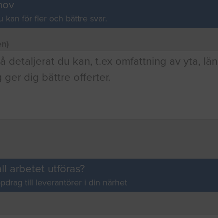
hov
u kan för fler och bättre svar.
en)
ll arbetet utföras?
pdrag till leverantörer i din närhet