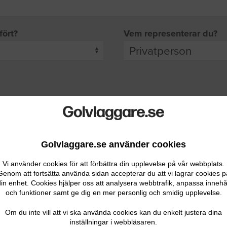
fört?
Vem representerar du?
pgifter
rade leverantörer får möjlighet att ta kontakt med dig.
Golvlaggare.se använder cookies
Vi använder cookies för att förbättra din upplevelse på vår webbplats.
Genom att fortsätta använda sidan accepterar du att vi lagrar cookies p
in enhet. Cookies hjälper oss att analysera webbtrafik, anpassa innehå
och funktioner samt ge dig en mer personlig och smidig upplevelse.
Ditt telefonnummer
Om du inte vill att vi ska använda cookies kan du enkelt justera dina
inställningar i webbläsaren.