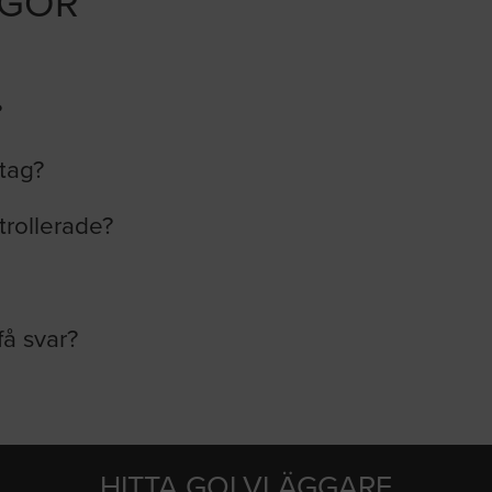
ÅGOR
?
etag?
trollerade?
få svar?
HITTA GOLVLÄGGARE