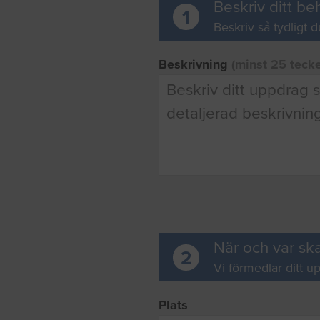
Beskriv ditt be
1
Beskriv så tydligt d
Beskrivning
(minst 25 teck
När och var ska
2
Vi förmedlar ditt up
Plats