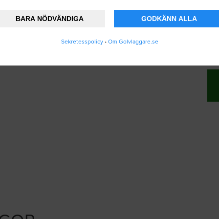
BARA NÖDVÄNDIGA
GODKÄNN ALLA
nner att Golvlaggare.se lagrar och använder
Sekretesspolicy
•
Om Golvlaggare.se
ändarvillkoren
.