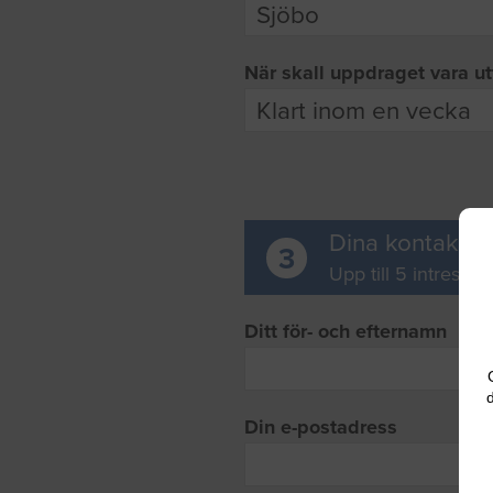
När skall uppdraget vara ut
Dina kontaktup
3
Upp till 5 intresse
Ditt för- och efternamn
d
Din e-postadress