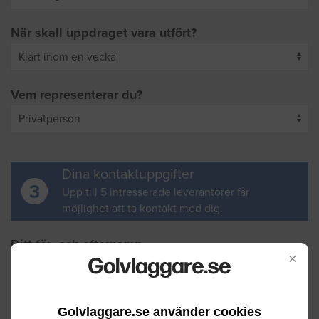
När skall uppdraget vara utfört?
Vem representerar du?
Dina kontaktuppgifter
3
Upp till 5 intresserade leverantörer får
möjlighet att ta kontakt med dig.
Ditt för- och efternamn
×
Din e-postadress
Golvlaggare.se använder cookies