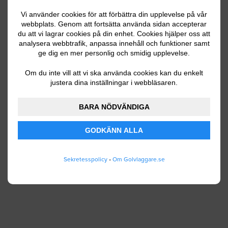
Vi använder cookies för att förbättra din upplevelse på vår
webbplats. Genom att fortsätta använda sidan accepterar
du att vi lagrar cookies på din enhet. Cookies hjälper oss att
Ditt telefonnummer
analysera webbtrafik, anpassa innehåll och funktioner samt
ge dig en mer personlig och smidig upplevelse.
Om du inte vill att vi ska använda cookies kan du enkelt
justera dina inställningar i webbläsaren.
Jag godkänner att Golvlaggare.se lagrar och
använder mina personuppgifter enligt
BARA NÖDVÄNDIGA
användarvillkoren
.
GODKÄNN ALLA
SKICKA IN
Sekretesspolicy
•
Om Golvlaggare.se