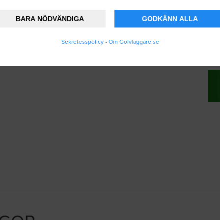
BARA NÖDVÄNDIGA
GODKÄNN ALLA
nner att Golvlaggare.se lagrar och använder
Sekretesspolicy
•
Om Golvlaggare.se
ändarvillkoren
.