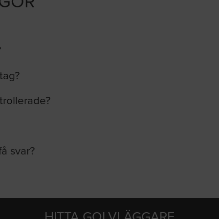
ÅGOR
?
etag?
trollerade?
få svar?
HITTA GOLVLÄGGARE