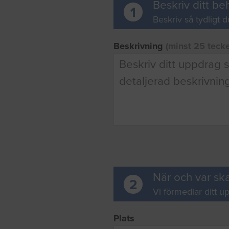
Beskriv ditt be
1
Beskriv så tydligt d
Beskrivning
(minst 25 teck
När och var ska
2
Vi förmedlar ditt up
Plats