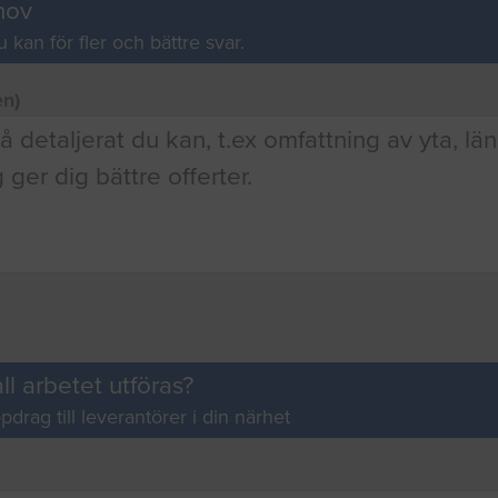
hov
u kan för fler och bättre svar.
en)
ll arbetet utföras?
pdrag till leverantörer i din närhet