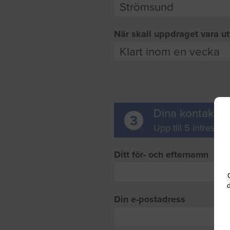
När skall uppdraget vara ut
Dina kontaktup
3
Upp till 5 intresse
Ditt för- och efternamn
d
Din e-postadress