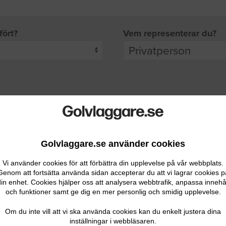
fört?
Vem representerar du?
pgifter
rade leverantörer får möjlighet att ta kontakt med dig.
Golvlaggare.se använder cookies
Vi använder cookies för att förbättra din upplevelse på vår webbplats.
Genom att fortsätta använda sidan accepterar du att vi lagrar cookies p
in enhet. Cookies hjälper oss att analysera webbtrafik, anpassa innehå
och funktioner samt ge dig en mer personlig och smidig upplevelse.
Ditt telefonnummer
Om du inte vill att vi ska använda cookies kan du enkelt justera dina
inställningar i webbläsaren.