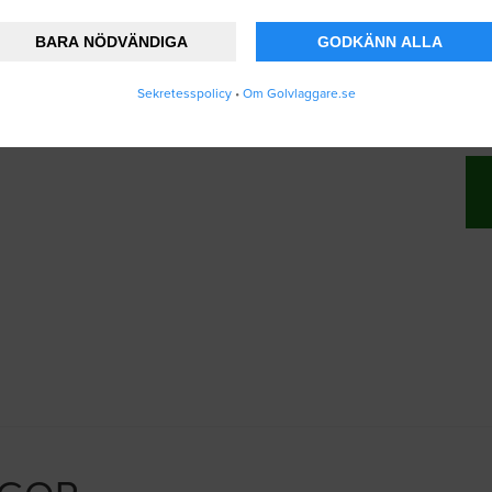
BARA NÖDVÄNDIGA
GODKÄNN ALLA
nner att Golvlaggare.se lagrar och använder
Sekretesspolicy
•
Om Golvlaggare.se
ändarvillkoren
.