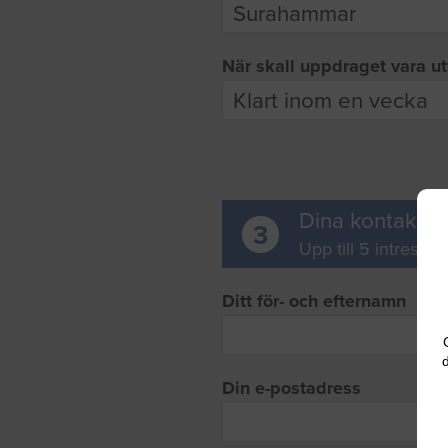
När skall uppdraget vara ut
Dina kontaktup
3
Upp till 5 intresse
Ditt för- och efternamn
d
Din e-postadress