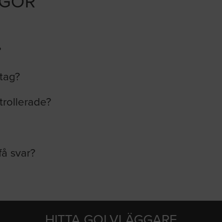
ÅGOR
?
etag?
trollerade?
få svar?
HITTA GOLVLÄGGARE