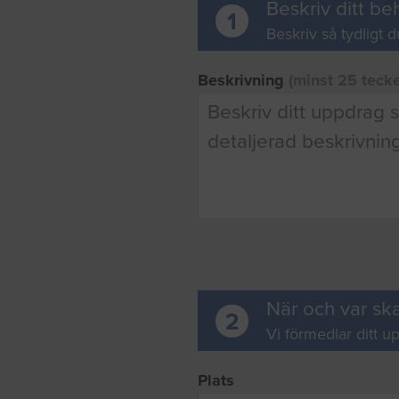
Beskriv ditt be
1
Beskriv så tydligt d
Beskrivning
(minst 25 teck
När och var ska
2
Vi förmedlar ditt up
Plats