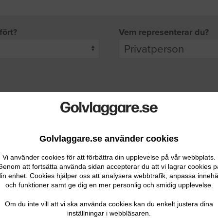
fört?
Vem representerar du?
pgifter
rade leverantörer får möjlighet att ta kontakt med dig.
Golvlaggare.se använder cookies
Vi använder cookies för att förbättra din upplevelse på vår webbplats.
Genom att fortsätta använda sidan accepterar du att vi lagrar cookies p
in enhet. Cookies hjälper oss att analysera webbtrafik, anpassa innehå
och funktioner samt ge dig en mer personlig och smidig upplevelse.
Ditt telefonnummer
Om du inte vill att vi ska använda cookies kan du enkelt justera dina
inställningar i webbläsaren.