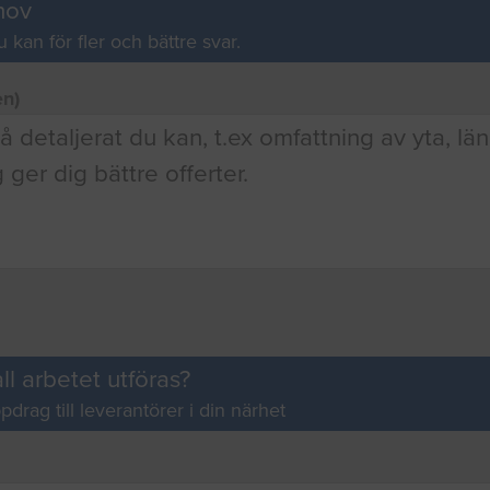
hov
u kan för fler och bättre svar.
en)
ll arbetet utföras?
pdrag till leverantörer i din närhet