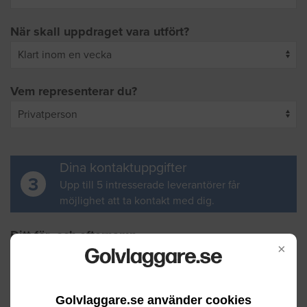
När skall uppdraget vara utfört?
Vem representerar du?
Dina kontaktuppgifter
3
Upp till 5 intresserade leverantörer får
möjlighet att ta kontakt med dig.
Ditt för- och efternamn
×
Din e-postadress
Golvlaggare.se använder cookies