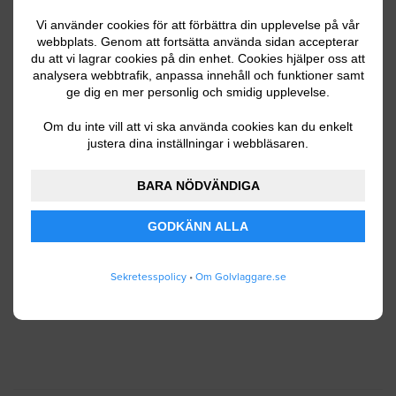
Vi använder cookies för att förbättra din upplevelse på vår
webbplats. Genom att fortsätta använda sidan accepterar
du att vi lagrar cookies på din enhet. Cookies hjälper oss att
Ditt telefonnummer
analysera webbtrafik, anpassa innehåll och funktioner samt
ge dig en mer personlig och smidig upplevelse.
Om du inte vill att vi ska använda cookies kan du enkelt
justera dina inställningar i webbläsaren.
Jag godkänner att Golvlaggare.se lagrar och
använder mina personuppgifter enligt
BARA NÖDVÄNDIGA
användarvillkoren
.
GODKÄNN ALLA
SKICKA IN
Sekretesspolicy
•
Om Golvlaggare.se