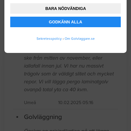
Umeå
02.04.2026 11:51
BARA NÖDVÄNDIGA
Golvläggning
GODKÄNN ALLA
Vi behöver lägga nytt golv i kök,hall och
Sekretesspolicy
•
Om Golvlaggare.se
vardagsrum och vill göra det i samband
med en köksrenovering som kommer att
ske från mitten av november, eller
iallafall innan jul. Vi har nu massivt
trägolv som är väldigt slitet och mycket
repor. Vi vill lägga pergo laminatgolv
ovanpå total yta ca 40 kvm.
Umeå
10.02.2025 05:16
Golvläggning
Önskar en prisindikation på att lägga