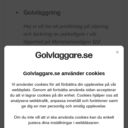
Golvläggning
Hej vi vill ha ett prisförslag på slipning
och lackning av parkettgolv i vår
lägenhet på Mariehemsvägen 122
Lägenheten är på 85 kvm minus
×
badrum och förråd/klädkammare.
Umeå
04.21.2026 16:35
Golvlaggare.se använder cookies
Golvläggning
Vi använder cookies för att förbättra din upplevelse på vår
webbplats. Genom att fortsätta använda sidan accepterar
du att vi lagrar cookies på din enhet. Cookies hjälper oss att
Klickgolv parkett i ett litet sovrum ca 6
analysera webbtrafik, anpassa innehåll och funktioner samt
kvm Kanske även i en liten hall ca 8 m².
ge dig en mer personlig och smidig upplevelse.
Har klickgolv redan till ett av rummen.
Om du inte vill att vi ska använda cookies kan du enkelt
Önskar arbetet 08:30 till 15:00
justera dina inställningar i webbläsaren.