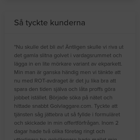
Så tyckte kunderna
"Nu skulle det bli av! Äntligen skulle vi riva ut
det gamla slitna golvet i vardagsrummet och
lägga in en lite mörkare variant av ekparkett.
Min man är ganska händig men vi tänkte att
nu med ROT-avdraget är det ju lika bra att
spara den tiden själva och låta proffs göra
jobbet istället. Började söka på nätet och
hittade snabbt Golvlaggare.com. Tyckte att
tjänsten såg jättebra ut så fyllde i formuläret
och skickade in min offertförfrågan. Inom 2
dagar hade två olika företag ringt och
ytterligare tre golvläggare hade mailat mig.