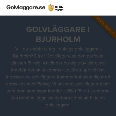
GRATIS TJÄNST
GOLVLÄGGARE I
BJURHOLM
Vill du snabbt få tag i duktiga golvläggare i
Bjurholm? Då är Golvläggare.se den perfekta
tjänsten för dig. Använder du dig utav vår tjänst
innebär det att vi kommer se till att upp till fem
intresserade golvläggare kommer kontakta dig med
deras kostnadsförslag. Vi anser att golvläggarna bör
vara dom som jagar kunder istället för att kunderna
ska behöva lägga sin dyrbara tid på att hitta en
golvläggare.