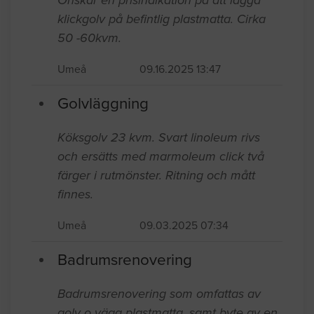
klickgolv på befintlig plastmatta. Cirka
50 -60kvm.
Umeå
09.16.2025 13:47
Golvläggning
Köksgolv 23 kvm. Svart linoleum rivs
och ersätts med marmoleum click två
färger i rutmönster. Ritning och mått
finnes.
Umeå
09.03.2025 07:34
Badrumsrenovering
Badrumsrenovering som omfattas av
golv o vägg plastmatta, samt byte av en