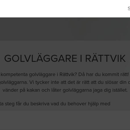
GOLVLÄGGARE I RÄTTVIK
er kompetenta golvläggare i Rättvik? Då har du kommit rätt
vläggarna. Vi tycker inte att det är rätt att du slösar din 
vänder på kakan och låter golvläggarna jaga dig istället.
ta steg får du beskriva vad du behover hjälp med