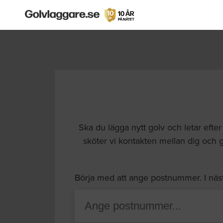
Ska du lägga nytt golv och letar eft
sköter vi kontakten mellan dig och gol
Börja med att ange postnummer. I näs