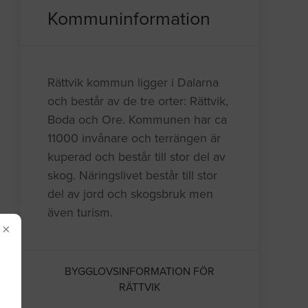
Kommuninformation
Rättvik kommun ligger i Dalarna
och består av de tre orter: Rättvik,
Boda och Ore. Kommunen har ca
11000 invånare och terrängen är
kuperad och består till stor del av
skog. Näringslivet består till stor
del av jord och skogsbruk men
även turism.
×
BYGGLOVSINFORMATION FÖR
RÄTTVIK