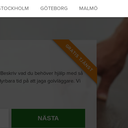
STOCKHOLM
GÖTEBORG
MALMÖ
GRATIS TJÄNST
! Beskriv vad du behöver hjälp med så
dyrbara tid på att jaga golvläggare. Vi
NÄSTA