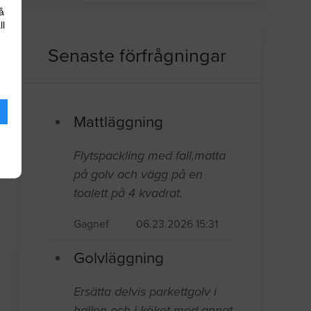
å
ll
Senaste förfrågningar
Mattläggning
Flytspackling med fall,matta
på golv och vägg på en
toalett på 4 kvadrat.
Gagnef
06.23.2026 15:31
Golvläggning
Ersätta delvis parkettgolv i
hallen och i köket med annat