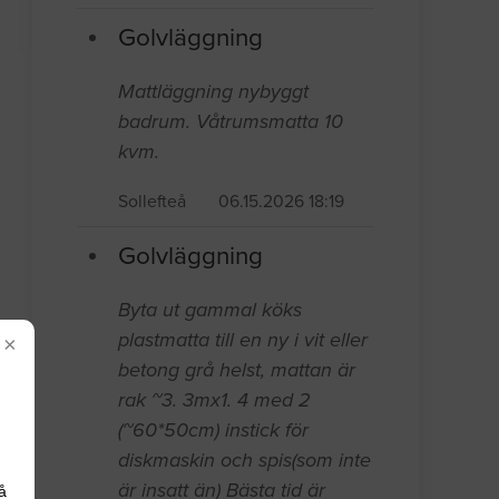
Golvläggning
Mattläggning nybyggt
badrum. Våtrumsmatta 10
kvm.
Sollefteå
06.15.2026 18:19
Golvläggning
Byta ut gammal köks
plastmatta till en ny i vit eller
×
betong grå helst, mattan är
rak ~3. 3mx1. 4 med 2
(~60*50cm) instick för
diskmaskin och spis(som inte
är insatt än) Bästa tid är
å