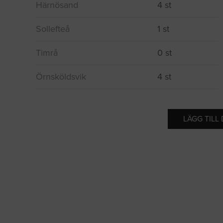
Härnösand
4 st
Sollefteå
1 st
Timrå
0 st
Örnsköldsvik
4 st
LÄGG TILL