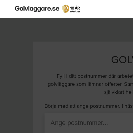
GOL
Fyll i ditt postnummer där arbete
golvläggare som lämnar offerter. Samt
självklart he
Börja med att ange postnummer. I näs