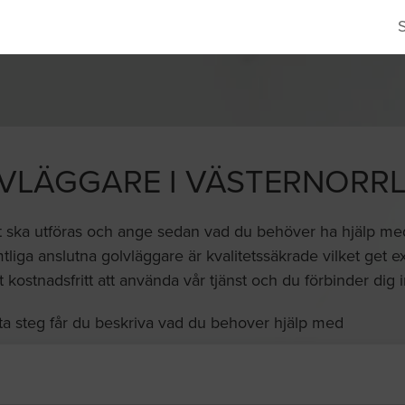
VLÄGGARE I VÄSTERNORR
t ska utföras och ange sedan vad du behöver ha hjälp med o
liga anslutna golvläggare är kvalitetssäkrade vilket get e
lt kostnadsfritt att använda vår tjänst och du förbinder dig in
ta steg får du beskriva vad du behover hjälp med