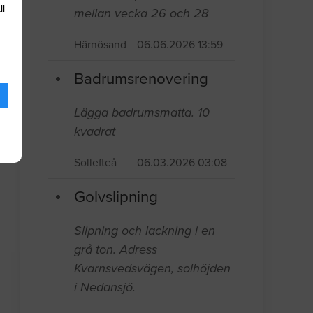
ll
mellan vecka 26 och 28
Härnösand
06.06.2026 13:59
Badrumsrenovering
Lägga badrumsmatta. 10
kvadrat
Sollefteå
06.03.2026 03:08
Golvslipning
Slipning och lackning i en
grå ton. Adress
Kvarnsvedsvägen, solhöjden
i Nedansjö.