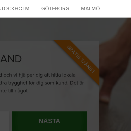
STOCKHOLM
GÖTEBORG
MALMÖ
GRATIS TJÄNST
LAND
ch vi hjälper dig att hitta lokala
xtra trygghet för dig som kund. Det är
te till något.
NÄSTA