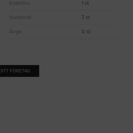
Kramfors
1 st
Sundsvall
7 st
Ånge
0 st
 DITT FÖRETAG