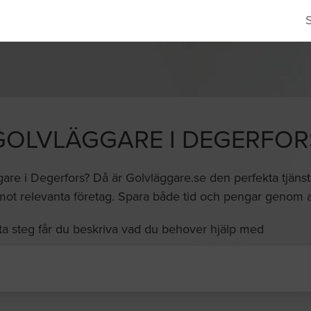
GOLVLÄGGARE I DEGERFOR
gare i Degerfors? Då är Golvläggare.se den perfekta tjänste
mot relevanta företag. Spara både tid och pengar genom at
ta steg får du beskriva vad du behover hjälp med