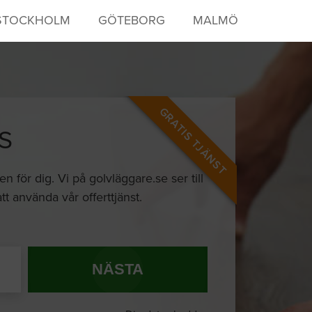
STOCKHOLM
GÖTEBORG
MALMÖ
GRATIS TJÄNST
S
n för dig. Vi på golvläggare.se ser till
t använda vår offerttjänst.
NÄSTA