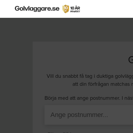
Vill du snabbt få tag i duktiga golvläg
att din förfrågan matchas 
Börja med att ange postnummer. I näs