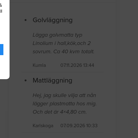
å
ll
Golvläggning
Lägga golvmatta typ
Linolium i hall,kök,och 2
sovrum. Ca 40 kvm totalt.
Kumla
07.11.2026 13:44
Mattläggning
Hej, jag skulle vilja att nån
lägger plastmatta hos mig.
Och det är 4×4,80 cm.
Karlskoga
07.09.2026 10:33