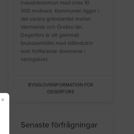
industrikommun med cirka 10
000 invånare. Kommunen ligger i
det vackra gränslandet mellan
Värmlands och Örebro län.
Degerfors är ett gammalt
brukssamhälle med stålindutrin
som fortfarande dominerar i
näringslivet.
BYGGLOVSINFORMATION FÖR
DEGERFORS
×
Senaste förfrågningar