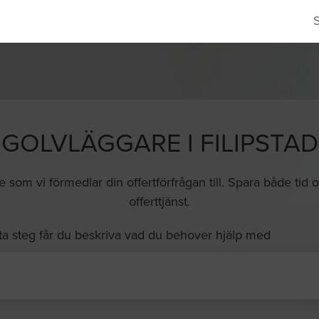
GOLVLÄGGARE I FILIPSTAD
 som vi förmedlar din offertförfrågan till. Spara både ti
offerttjänst.
ta steg får du beskriva vad du behover hjälp med