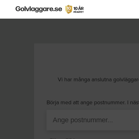
Vi har många anslutna golvläggare
Börja med att ange postnummer. I näs