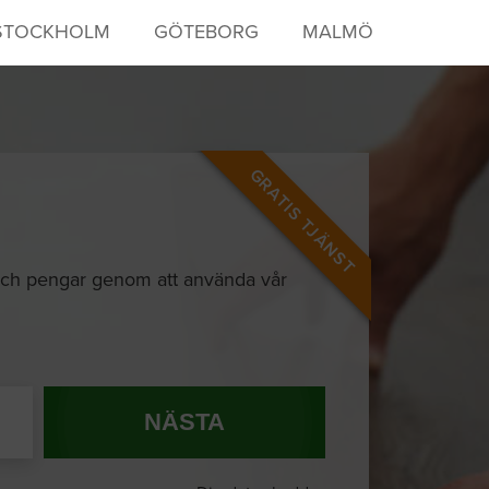
STOCKHOLM
GÖTEBORG
MALMÖ
GRATIS TJÄNST
d och pengar genom att använda vår
NÄSTA