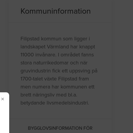
Kommuninformation
Filipstad kommun som ligger i
landskapet Värmland har knappt
11000 invånare. I området fanns
stora naturrikedomar och när
gruvindustrin fick ett uppsving på
1700-talet växte Filipstad fram
men numera har kommunen ett
brett näringsliv med bl.a.
×
betydande livsmedelsindustri.
BYGGLOVSINFORMATION FÖR