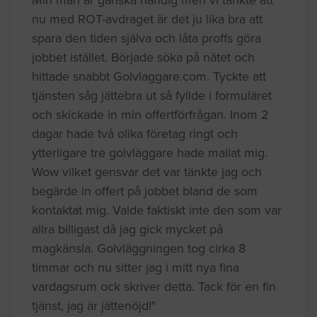
nu med ROT-avdraget är det ju lika bra att
spara den tiden själva och låta proffs göra
jobbet istället. Började söka på nätet och
hittade snabbt Golvlaggare.com. Tyckte att
tjänsten såg jättebra ut så fyllde i formuläret
och skickade in min offertförfrågan. Inom 2
dagar hade två olika företag ringt och
ytterligare tre golvläggare hade mailat mig.
Wow vilket gensvar det var tänkte jag och
begärde in offert på jobbet bland de som
kontaktat mig. Valde faktiskt inte den som var
allra billigast då jag gick mycket på
magkänsla. Golvläggningen tog cirka 8
timmar och nu sitter jag i mitt nya fina
vardagsrum ock skriver detta. Tack för en fin
tjänst, jag är jättenöjd!"