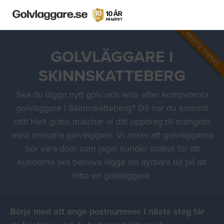
GRATIS TJÄNST
GOLVLÄGGARE I
SKINNSKATTEBERG
Ska du lägga nytt golv och letar efter kompetenta
golvläggare i Skinnskatteberg? Då har du kommit
rätt! Helt gratis matchar vi ditt uppdrag till mängder
med anslutna golvläggare. Vi anser att golvläggarna
bör vara dom som jagar kunder istället för att
kunderna ska behöva lägga sin dyrbara tid på att
hitta en golvläggare.
Börja med att ange postnummer. I nästa steg får