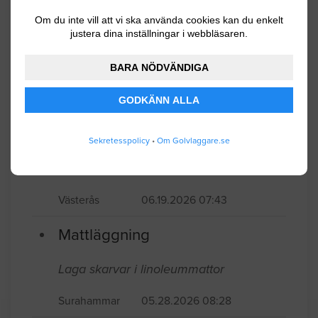
ska ut.
Om du inte vill att vi ska använda cookies kan du enkelt
justera dina inställningar i webbläsaren.
Västerås
06.25.2026 06:11
BARA NÖDVÄNDIGA
Golvläggning
GODKÄNN ALLA
Önskar heltäckningsmatta ut och ekgolv
lagt i sovrum om ca 20kvm Tillgång till
Sekretesspolicy
•
Om Golvlaggare.se
lägenheten från 14/8. Måste vara klar
innan 23/8
Västerås
06.19.2026 07:43
Mattläggning
Laga skarvar i linoleummattor
Surahammar
05.28.2026 08:28