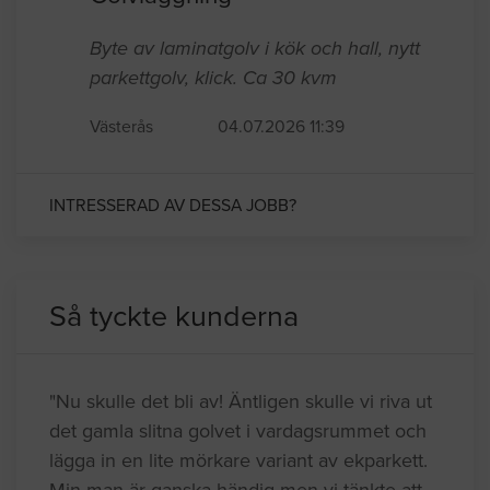
Byte av laminatgolv i kök och hall, nytt
parkettgolv, klick. Ca 30 kvm
Västerås
04.07.2026 11:39
INTRESSERAD AV DESSA JOBB?
Så tyckte kunderna
"Nu skulle det bli av! Äntligen skulle vi riva ut
det gamla slitna golvet i vardagsrummet och
lägga in en lite mörkare variant av ekparkett.
Min man är ganska händig men vi tänkte att