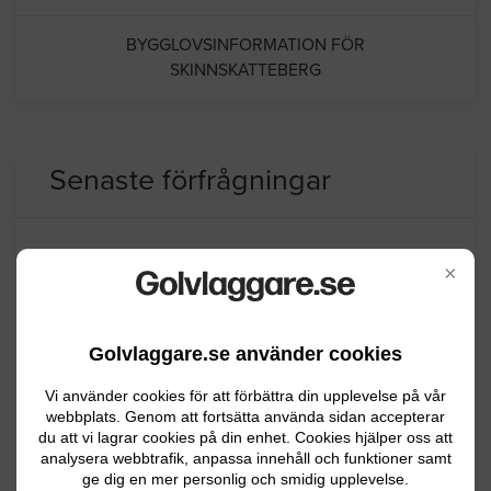
BYGGLOVSINFORMATION FÖR
SKINNSKATTEBERG
Senaste förfrågningar
Golvläggning
×
Vill lägga in linoleum golv i köket
Golvlaggare.se använder cookies
Köping
07.16.2026 12:59
Vi använder cookies för att förbättra din upplevelse på vår
webbplats. Genom att fortsätta använda sidan accepterar
Golvläggning
du att vi lagrar cookies på din enhet. Cookies hjälper oss att
analysera webbtrafik, anpassa innehåll och funktioner samt
Ca 20km. Sovrum. Heltäckningsmatta
ge dig en mer personlig och smidig upplevelse.