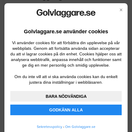
×
Förfrågan om offert – läggning av
plastmatta Jag önskar en offert på att
lägga en plastmatta på golvet under en
Golvlaggare.se använder cookies
befintlig duschkabin.
Förutsättningar:Ytan är cirka 1,0 × 2,0
Vi använder cookies för att förbättra din upplevelse på vår
webbplats. Genom att fortsätta använda sidan accepterar
meter (2 m²).
du att vi lagrar cookies på din enhet. Cookies hjälper oss att
analysera webbtrafik, anpassa innehåll och funktioner samt
Gnesta
07.05.2026 14:17
ge dig en mer personlig och smidig upplevelse.
Om du inte vill att vi ska använda cookies kan du enkelt
Golvläggning
justera dina inställningar i webbläsaren.
Slippa ett köks golv på 20 kvm
BARA NÖDVÄNDIGA
Strängnäs
07.01.2026 15:53
GODKÄNN ALLA
Golvläggning
Sekretesspolicy
•
Om Golvlaggare.se