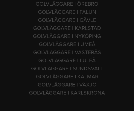
GOLVLÄGGARE I ÖREBRO
GOLVLÄGGARE I FALUN
GOLVLÄGGARE I GÄVLE
GOLVLÄGGARE I KARLSTAD
GOLVLÄGGARE I NYKÖPING
GOLVLÄGGARE I UMEÅ
GOLVLÄGGARE I VÄSTERÅS
GOLVLÄGGARE I LULEÅ
GOLVLÄGGARE I SUNDSVALL
GOLVLÄGGARE I KALMAR
GOLVLÄGGARE I VÄXJÖ
GOLVLÄGGARE I KARLSKRONA
Copyright 2009-2026 Golvlaggare.se Telefon: 0771 - 750 750