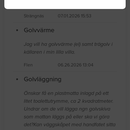
Behöver slippa ett köks golv på 20 kvm
Strängnäs
07.01.2026 15:53
Golvvärme
Jag vill ha golvvärme (el) samt trägolv i
källaren i min lilla villa.
Flen
06.26.2026 13:04
Golvläggning
Önskar få en plastmatta inlagd på ett
litet toalettutrymme, ca 2 kvadratmeter.
Undrar om de vill lägga ngn golvskiva
som mattan läggs på eller ska vi göra
det?Kan väggskåpet med handfatet sitta