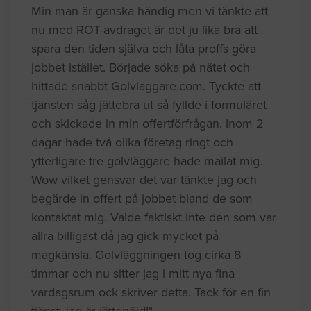
Min man är ganska händig men vi tänkte att
nu med ROT-avdraget är det ju lika bra att
spara den tiden själva och låta proffs göra
jobbet istället. Började söka på nätet och
hittade snabbt Golvlaggare.com. Tyckte att
tjänsten såg jättebra ut så fyllde i formuläret
och skickade in min offertförfrågan. Inom 2
dagar hade två olika företag ringt och
ytterligare tre golvläggare hade mailat mig.
Wow vilket gensvar det var tänkte jag och
begärde in offert på jobbet bland de som
kontaktat mig. Valde faktiskt inte den som var
allra billigast då jag gick mycket på
magkänsla. Golvläggningen tog cirka 8
timmar och nu sitter jag i mitt nya fina
vardagsrum ock skriver detta. Tack för en fin
tjänst, jag är jättenöjd!"