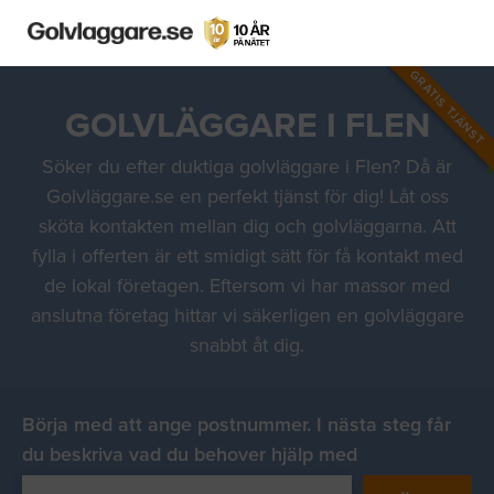
GRATIS TJÄNST
GOLVLÄGGARE I FLEN
Söker du efter duktiga golvläggare i Flen? Då är
Golvläggare.se en perfekt tjänst för dig! Låt oss
sköta kontakten mellan dig och golvläggarna. Att
fylla i offerten är ett smidigt sätt för få kontakt med
de lokal företagen. Eftersom vi har massor med
anslutna företag hittar vi säkerligen en golvläggare
snabbt åt dig.
Börja med att ange postnummer. I nästa steg får
du beskriva vad du behover hjälp med